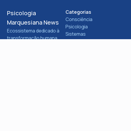
Categorias
Psicologia
Consciência
Marquesiana News
Psicologia
Ecossistema dedicado à
Sistemas
transformação humana
Meditação
profunda com base em
Liderança
ciência, psicologia
integrativa e filosofia
contemporânea.
Quer aprofundar seu autoconhecimento?
Descubra como nossos pilares podem transformar
sua vida, relações e impacto social. Conheça mais
sobre esse movimento.
Saiba mais