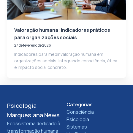
Valoração humana: indicadores práticos
para organizações sociais
27 de fevereiro de 2026
Indicadores para medir valoração humana em
organizações sociais, integrando consciência, ética
e impacto social concreto.
Categorias
Psicologia
Consciência
Marquesiana News
Psicologia
Ecossistema dedicado à
Sistemas
transformação humana