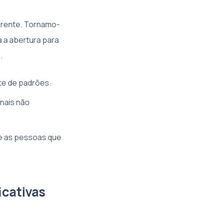
erente. Tornamo-
a a abertura para
.
te de padrões.
nais não
 e as pessoas que
icativas