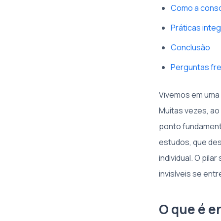
Como a consci
Práticas integ
Conclusão
Perguntas fre
Vivemos em uma é
Muitas vezes, ao
ponto fundament
estudos, que des
individual. O pil
invisíveis se en
O que é e