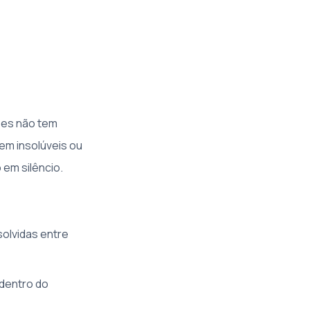
ões não tem
em insolúveis ou
 em silêncio.
olvidas entre
 dentro do