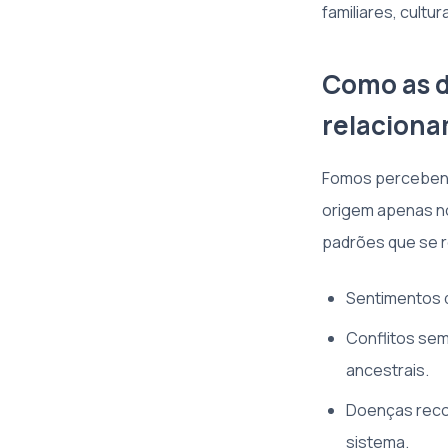
familiares, cultu
Como as d
relacion
Fomos percebend
origem apenas no
padrões que se r
Sentimentos d
Conflitos sem
ancestrais.
Doenças recor
sistema.