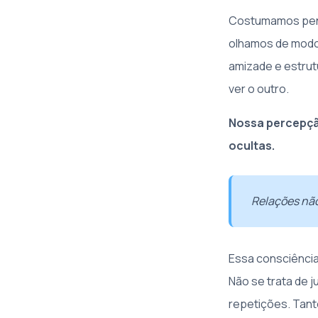
Costumamos pens
olhamos de modo a
amizade e estrut
ver o outro.
Nossa percepç
ocultas.
Relações não
Essa consciência
Não se trata de 
repetições. Tan