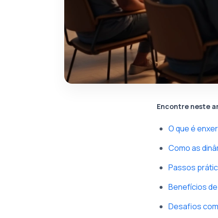
Encontre neste a
O que é enxer
Como as dinâ
Passos prátic
Benefícios de 
Desafios comu