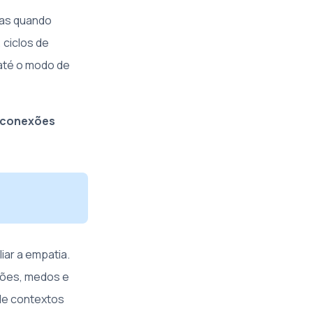
mas quando
 ciclos de
 até o modo de
 conexões
iar a empatia.
rões, medos e
de contextos