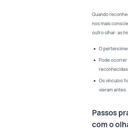
Quando reconhec
nos mais conscie
outro olhar: as 
O pertencimen
Pode ocorrer 
reconhecidas
Os vínculos f
vieram antes.
Passos prá
com o olh