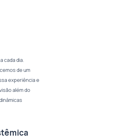
 cada dia.
uecemos de um
sa experiência e
visão além do
s dinâmicas
istêmica