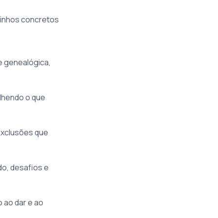
minhos concretos
e genealógica,
olhendo o que
 exclusões que
o, desafios e
 ao dar e ao