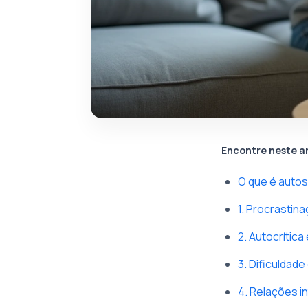
Encontre neste a
O que é auto
1. Procrastin
2. Autocrítica
3. Dificuldad
4. Relações i