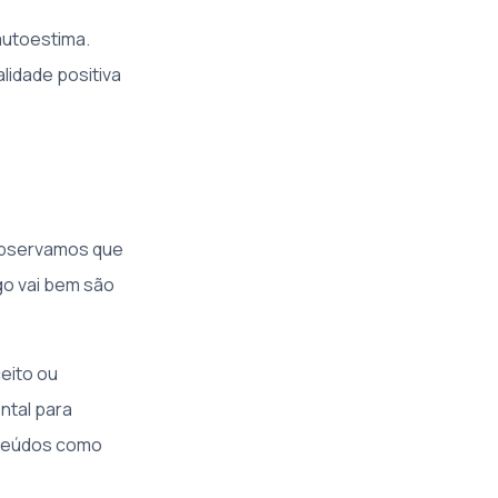
autoestima.
lidade positiva
Observamos que
go vai bem são
eito ou
ntal para
nteúdos como