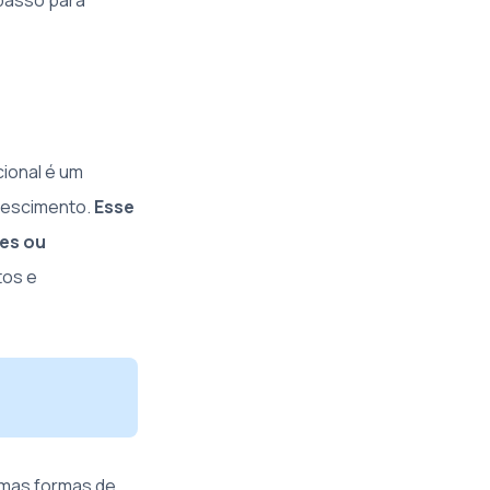
 passo para
ional é um
crescimento.
Esse
es ou
tos e
umas formas de