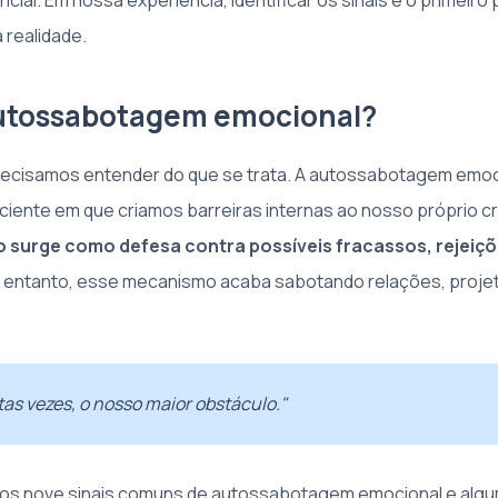
ncial. Em nossa experiência, identificar os sinais é o primeiro
 realidade.
autossabotagem emocional?
recisamos entender do que se trata. A autossabotagem emoc
iente em que criamos barreiras internas ao nosso próprio 
surge como defesa contra possíveis fracassos, rejeiçõ
 entanto, esse mecanismo acaba sabotando relações, proje
as vezes, o nosso maior obstáculo."
mos nove sinais comuns de autossabotagem emocional e alg