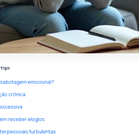
rtigo
ssabotagem emocional?
ação crônica
 excessiva
e em receber elogios
nterpessoais turbulentas