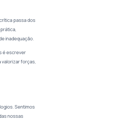
crítica passa dos
prática,
de inadequação.
s é escrever
valorizar forças,
ogios. Sentimos
das nossas