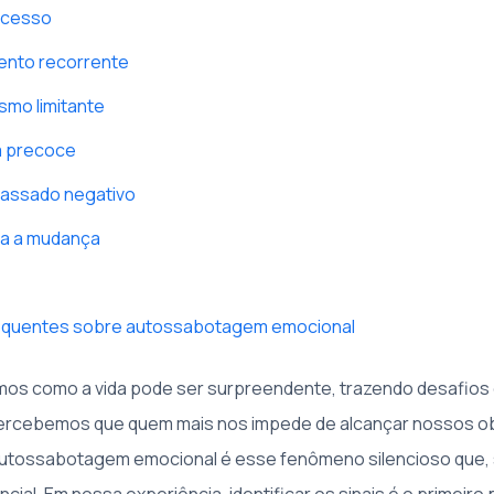
ucesso
ento recorrente
ismo limitante
a precoce
passado negativo
a a mudança
equentes sobre autossabotagem emocional
os como a vida pode ser surpreendente, trazendo desafios 
percebemos que quem mais nos impede de alcançar nossos o
utossabotagem emocional é esse fenômeno silencioso que,