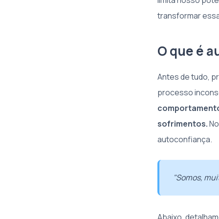
limita nosso pote
transformar essa
O que é 
Antes de tudo, p
processo inconsc
comportamento 
sofrimentos.
No
autoconfiança.
"Somos, muit
Abaixo, detalha