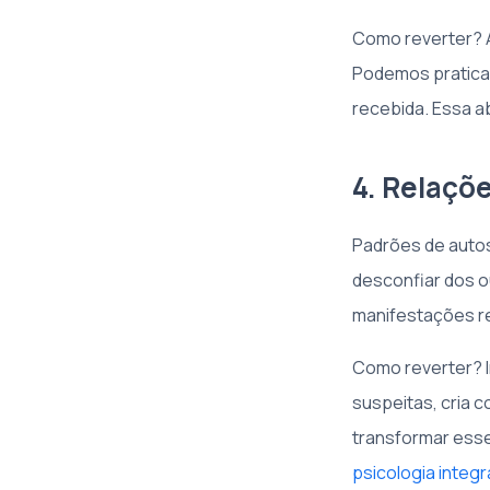
Como reverter? A
Podemos praticar
recebida. Essa a
4. Relaçõ
Padrões de auto
desconfiar dos ou
manifestações r
Como reverter? I
suspeitas, cria 
transformar ess
psicologia integr